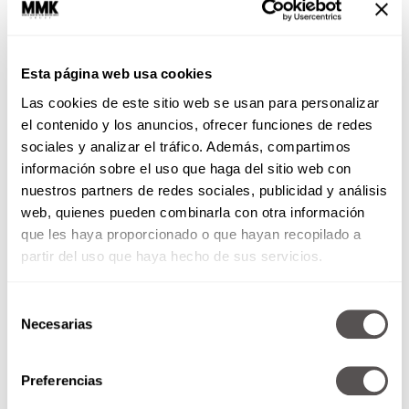
Esta página web usa cookies
Las cookies de este sitio web se usan para personalizar
el contenido y los anuncios, ofrecer funciones de redes
20 de febrero de 2018
sociales y analizar el tráfico. Además, compartimos
información sobre el uso que haga del sitio web con
nuestros partners de redes sociales, publicidad y análisis
*¿Tu casa o depa es seguro
web, quienes pueden combinarla con otra información
contra sismos? *8 pretextos que
que les haya proporcionado o que hayan recopilado a
te inventas para no cambiar
*Mentiras, el musical
partir del uso que haya hecho de sus servicios.
Selección
SEGUIR LEYENDO
Necesarias
de
consentimiento
Preferencias