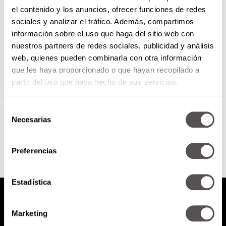
el contenido y los anuncios, ofrecer funciones de redes
Ahorrar no sólo es cosa de ricos
sociales y analizar el tráfico. Además, compartimos
información sobre el uso que haga del sitio web con
nuestros partners de redes sociales, publicidad y análisis
Ya llegó la quincena y es buen
web, quienes pueden combinarla con otra información
momento para que se cambien
que les haya proporcionado o que hayan recopilado a
este chip: Las finanzas no sólo
son para...
partir del uso que haya hecho de sus servicios.
Selección
SEGUIR LEYENDO
Necesarias
de
consentimiento
Preferencias
Estadística
Marketing