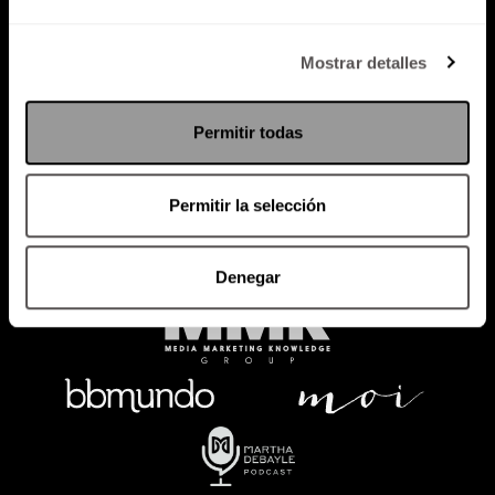
Política de Privacidad
Mostrar detalles
PODCAST
RADIO
MARTHA
EVENTOS
Permitir todas
PRODUCTOS
SACA TU ID
RECUPERA ID
Permitir la selección
Denegar