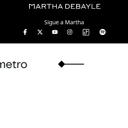
Friday, 07 August, 2026
Sigue a Martha
n W, lunes a viernes de 10 a 13 hrs.
metro