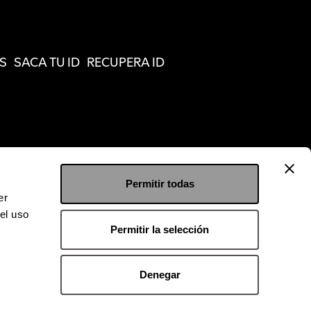
S
SACA TU ID
RECUPERA ID
Permitir todas
er
el uso
Permitir la selección
Denegar