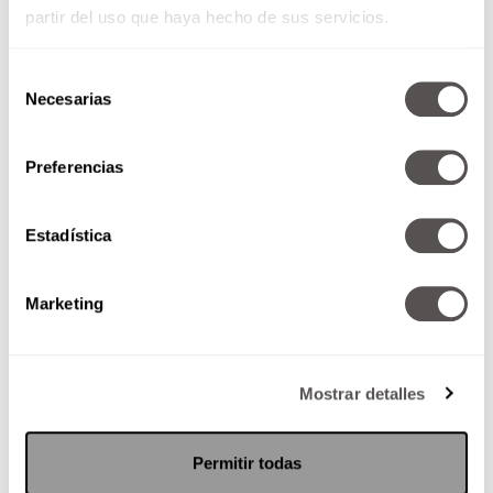
partir del uso que haya hecho de sus servicios.
Selección
Necesarias
de
consentimiento
Preferencias
Mi hijo tiene ¿alergia o
infección?
Estadística
¿Sabían que si no se trata una
alergia, puede provocar
Marketing
enfermedades como rinitis
alérgica, conjuntivitis alérgica,
rinosinusitis y asma?
Mostrar detalles
SEGUIR LEYENDO
Permitir todas