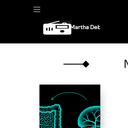
Martha Debayle en W, lunes