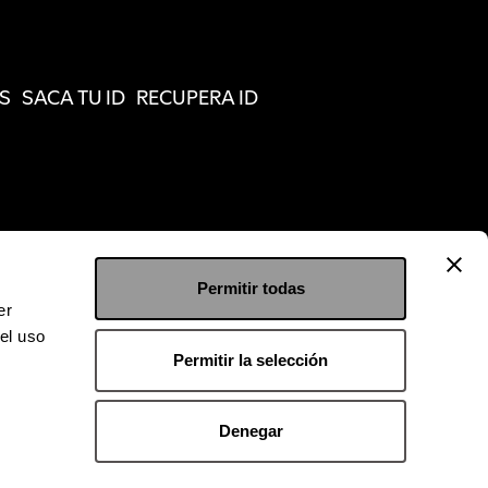
S
SACA TU ID
RECUPERA ID
Permitir todas
er
el uso
Permitir la selección
Denegar