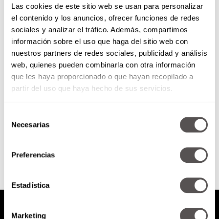
Las cookies de este sitio web se usan para personalizar
el contenido y los anuncios, ofrecer funciones de redes
sociales y analizar el tráfico. Además, compartimos
Celos enfermos
información sobre el uso que haga del sitio web con
nuestros partners de redes sociales, publicidad y análisis
web, quienes pueden combinarla con otra información
¿Quién te dijo que podías
controlar a tu pareja? El único
que les haya proporcionado o que hayan recopilado a
camino para curarte es revisar
partir del uso que haya hecho de sus servicios.
dentro de ti.
Selección
Necesarias
de
SEGUIR LEYENDO
consentimiento
Preferencias
Estadística
Marketing