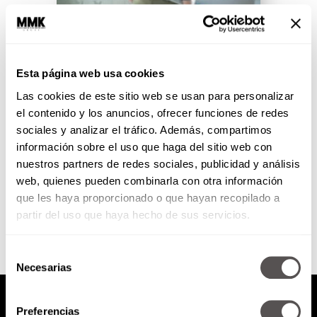
bbmundo: ¡Uy, qué miedos!
Esta página web usa cookies
Las cookies de este sitio web se usan para personalizar
De la angustia de separación al
terror a la bruja, sus temores irán
el contenido y los anuncios, ofrecer funciones de redes
cambiando por edad y son buena
sociales y analizar el tráfico. Además, compartimos
señal...
información sobre el uso que haga del sitio web con
nuestros partners de redes sociales, publicidad y análisis
web, quienes pueden combinarla con otra información
SEGUIR LEYENDO
que les haya proporcionado o que hayan recopilado a
partir del uso que haya hecho de sus servicios.
Selección
Necesarias
de
consentimiento
Preferencias