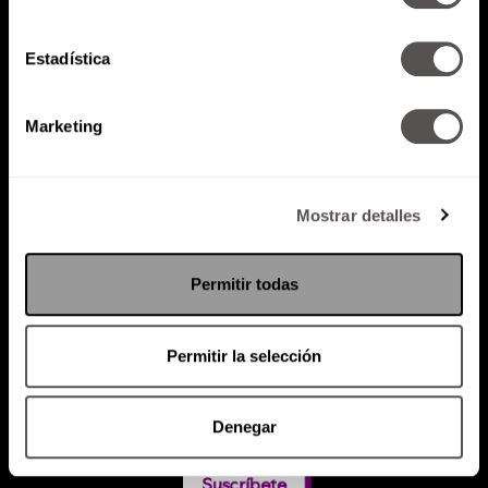
Estadística
Atención al cliente (suscripciones)
Política de Privacidad
Marketing
PODCAST
RADIO
MARTHA
EVENTOS
PRODUCTOS
SACA TU ID
RECUPERA ID
Mostrar detalles
Permitir todas
Permitir la selección
Denegar
Suscríbete