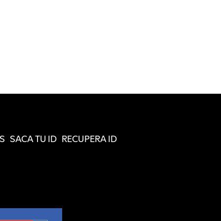
S
SACA TU ID
RECUPERA ID