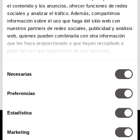
el contenido y los anuncios, ofrecer funciones de redes
Miércoles 20 de abril de 2016
sociales y analizar el tráfico. Además, compartimos
información sobre el uso que haga del sitio web con
nuestros partners de redes sociales, publicidad y análisis
Los 10 mandamientos del orden
web, quienes pueden combinarla con otra información
Lo que comes afecta como te
que les haya proporcionado o que hayan recopilado a
sientes bbmudo: Qué hacer si tu
mascota no acepta...
partir del uso que haya hecho de sus servicios.
Selección
SEGUIR LEYENDO
Necesarias
de
consentimiento
Preferencias
Estadística
Marketing