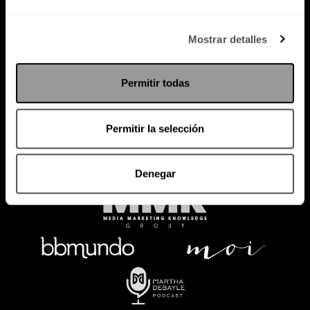
Política de Privacidad
Mostrar detalles
PODCAST
RADIO
MARTHA
EVENTOS
Permitir todas
PRODUCTOS
SACA TU ID
RECUPERA ID
Permitir la selección
Denegar