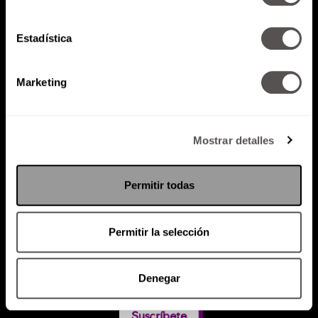
Estadística
Atención al cliente (suscripciones)
Política de Privacidad
Marketing
PODCAST
RADIO
MARTHA
EVENTOS
PRODUCTOS
SACA TU ID
RECUPERA ID
Mostrar detalles
Permitir todas
Permitir la selección
Denegar
Suscríbete