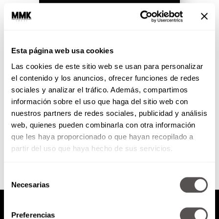
Miércoles 21 de noviembre de
2018
Esta página web usa cookies
Las cookies de este sitio web se usan para personalizar
Miércoles de alegrías Pinta tu
vida con Comex Vivus: el mejor
el contenido y los anuncios, ofrecer funciones de redes
préstamo para todos Domina tus
sociales y analizar el tráfico. Además, compartimos
demonios: Autocontrol
información sobre el uso que haga del sitio web con
emocional ante...
nuestros partners de redes sociales, publicidad y análisis
web, quienes pueden combinarla con otra información
SEGUIR LEYENDO
que les haya proporcionado o que hayan recopilado a
partir del uso que haya hecho de sus servicios.
Selección
Necesarias
de
consentimiento
Preferencias