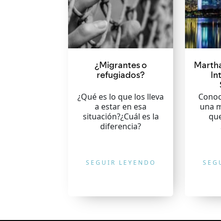
¿Migrantes o
Marth
refugiados?
In
¿Qué es lo que los lleva
Conoce
a estar en esa
una m
situación?¿Cuál es la
qu
diferencia?
SEGUIR LEYENDO
SEG