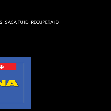
S
SACA TU ID
RECUPERA ID