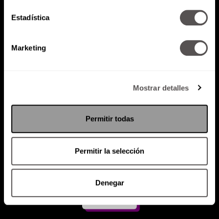
Estadística
Atención al cliente (suscripciones)
Política de Privacidad
Marketing
PODCAST
RADIO
MARTHA
EVENTOS
PRODUCTOS
SACA TU ID
RECUPERA ID
Mostrar detalles
Permitir todas
Permitir la selección
Denegar
Suscríbete