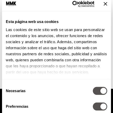
1 de enero de 2015
Esta página web usa cookies
Para que empezaran el día llenos
Las cookies de este sitio web se usan para personalizar
de carcajadas y del mejor humor,
hicimos una recopilación de
el contenido y los anuncios, ofrecer funciones de redes
grandes programas que
sociales y analizar el tráfico. Además, compartimos
escucharon...
información sobre el uso que haga del sitio web con
nuestros partners de redes sociales, publicidad y análisis
SEGUIR LEYENDO
web, quienes pueden combinarla con otra información
que les haya proporcionado o que hayan recopilado a
partir del uso que haya hecho de sus servicios.
Selección
Necesarias
de
consentimiento
Preferencias