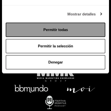
Política de Privacidad
Mostrar detalles
PODCAST
RADIO
MARTHA
EVENTOS
Permitir todas
PRODUCTOS
SACA TU ID
RECUPERA ID
Permitir la selección
Denegar