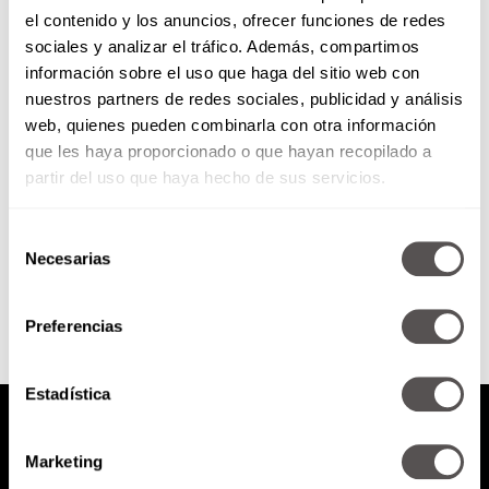
el contenido y los anuncios, ofrecer funciones de redes
México no pasó del empate con
sociales y analizar el tráfico. Además, compartimos
Guatemala
información sobre el uso que haga del sitio web con
nuestros partners de redes sociales, publicidad y análisis
El equipo dirigido por Miguel
web, quienes pueden combinarla con otra información
Herrera no tuvo un buen
que les haya proporcionado o que hayan recopilado a
desempeño y empató a ceros con
los chapines en la...
partir del uso que haya hecho de sus servicios.
Selección
SEGUIR LEYENDO
Necesarias
de
consentimiento
Preferencias
Estadística
Marketing