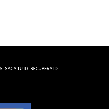
S
SACA TU ID
RECUPERA ID