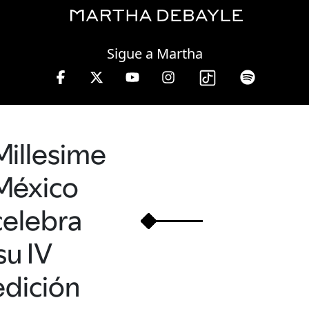
Thursday, 06 August, 2026
Sigue a Martha
de 10 a 13 hrs.
Millesime
México
celebra
su IV
edición