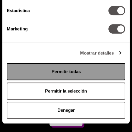
Estadística
Atención al cliente (suscripciones)
Política de Privacidad
Marketing
PODCAST
RADIO
MARTHA
EVENTOS
PRODUCTOS
SACA TU ID
RECUPERA ID
Mostrar detalles
Permitir todas
Permitir la selección
Denegar
Suscríbete