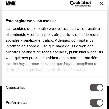
¡Feliz cumpleaños minifalda!
Esta página web usa cookies
En un día como hoy, pero de
Las cookies de este sitio web se usan para personalizar
1962, la diseñadora Mary Quant
presentó al mundo una prenda
el contenido y los anuncios, ofrecer funciones de redes
que revolucionó la...
sociales y analizar el tráfico. Además, compartimos
información sobre el uso que haga del sitio web con
nuestros partners de redes sociales, publicidad y análisis
SEGUIR LEYENDO
web, quienes pueden combinarla con otra información
que les haya proporcionado o que hayan recopilado a
partir del uso que haya hecho de sus servicios.
Selección
Necesarias
de
consentimiento
Preferencias