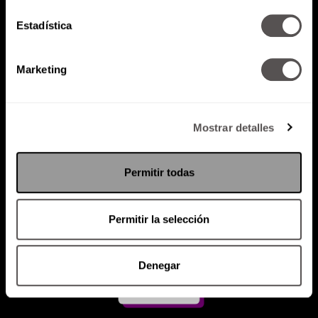
Estadística
Atención al cliente (suscripciones)
Política de Privacidad
Marketing
PODCAST
RADIO
MARTHA
EVENTOS
PRODUCTOS
SACA TU ID
RECUPERA ID
Mostrar detalles
Permitir todas
Permitir la selección
Denegar
Suscríbete