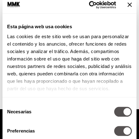
Abre tu mirada: ¡Todo está en
los ojos!
Esta página web usa cookies
Qué onda con la cirugía de
Las cookies de este sitio web se usan para personalizar
párpados y el levantamiento de
cejas, ¿para qué sirven y quiénes
el contenido y los anuncios, ofrecer funciones de redes
tienen hacerse YA...
sociales y analizar el tráfico. Además, compartimos
información sobre el uso que haga del sitio web con
nuestros partners de redes sociales, publicidad y análisis
SEGUIR LEYENDO
web, quienes pueden combinarla con otra información
que les haya proporcionado o que hayan recopilado a
partir del uso que haya hecho de sus servicios.
Selección
Necesarias
de
consentimiento
Preferencias