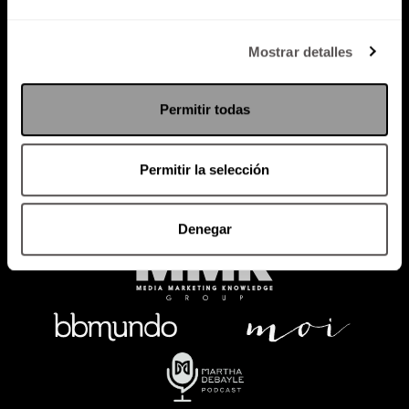
Política de Privacidad
Mostrar detalles
PODCAST
RADIO
MARTHA
EVENTOS
Permitir todas
PRODUCTOS
SACA TU ID
RECUPERA ID
Permitir la selección
Denegar