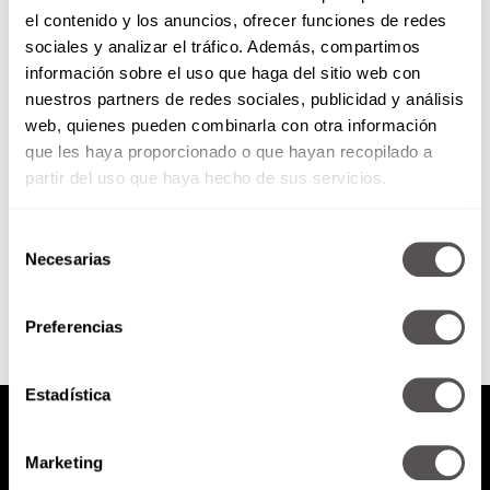
el contenido y los anuncios, ofrecer funciones de redes
Martha en la Gala de Miss
sociales y analizar el tráfico. Además, compartimos
Universo 2012
información sobre el uso que haga del sitio web con
nuestros partners de redes sociales, publicidad y análisis
Martha conduce la
web, quienes pueden combinarla con otra información
transmisión para México de la
que les haya proporcionado o que hayan recopilado a
Gala de Miss Universo 2011
partir del uso que haya hecho de sus servicios.
Selección
SEGUIR LEYENDO
Necesarias
de
consentimiento
Preferencias
Estadística
Marketing