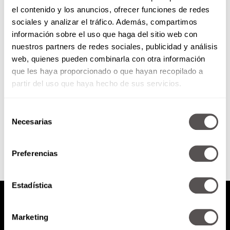
el contenido y los anuncios, ofrecer funciones de redes
¿Qué onda con Miss Universo
sociales y analizar el tráfico. Además, compartimos
México y quién puede
información sobre el uso que haga del sitio web con
participar?
nuestros partners de redes sociales, publicidad y análisis
Platicamos con Raúl Rocha Cantú,
web, quienes pueden combinarla con otra información
quien busca llevar a un nuevo
que les haya proporcionado o que hayan recopilado a
nivel Miss Universo México y
cómo planea lograrlo.
partir del uso que haya hecho de sus servicios.
Selección
SEGUIR LEYENDO
Necesarias
de
consentimiento
Preferencias
Estadística
Marketing