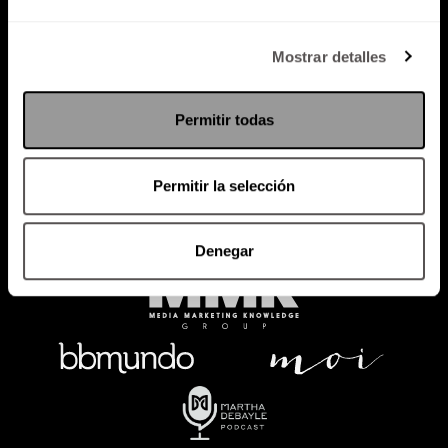
Política de Privacidad
Mostrar detalles
PODCAST
RADIO
MARTHA
EVENTOS
Permitir todas
PRODUCTOS
SACA TU ID
RECUPERA ID
Permitir la selección
Denegar