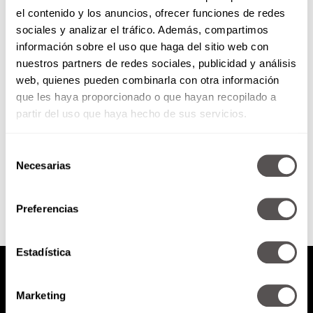
el contenido y los anuncios, ofrecer funciones de redes
Día Internacional del Chocolate
sociales y analizar el tráfico. Además, compartimos
🍫
información sobre el uso que haga del sitio web con
nuestros partners de redes sociales, publicidad y análisis
Una nueva forma de consumir
web, quienes pueden combinarla con otra información
chocolate y vamos a hacer una
que les haya proporcionado o que hayan recopilado a
cata con las especialidades que
ha creado, se imaginan,...
partir del uso que haya hecho de sus servicios.
Selección
SEGUIR LEYENDO
Necesarias
de
consentimiento
Preferencias
Estadística
Marketing