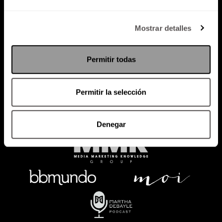
Política de Privacidad
Mostrar detalles
PODCAST
RADIO
MARTHA
EVENTOS
Permitir todas
PRODUCTOS
SACA TU ID
RECUPERA ID
Permitir la selección
Denegar