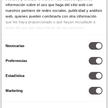
información sobre el uso que haga del sitio web con
nuestros partners de redes sociales, publicidad y análisis
web, quienes pueden combinarla con otra información
que les haya proporcionado o que hayan recopilado a
partir del uso que haya hecho de sus servicios.
Selección
Necesarias
de
consentimiento
Preferencias
Miércoles 03 de septiembre de
2014
Estadística
bbmundo: ¿Flojita? recupera las
ganas de cooperar Rosie
Huntington-Whiteley en el
Marketing
Fashion Fest Alimentos
orgánicos… ¿de a cómo?