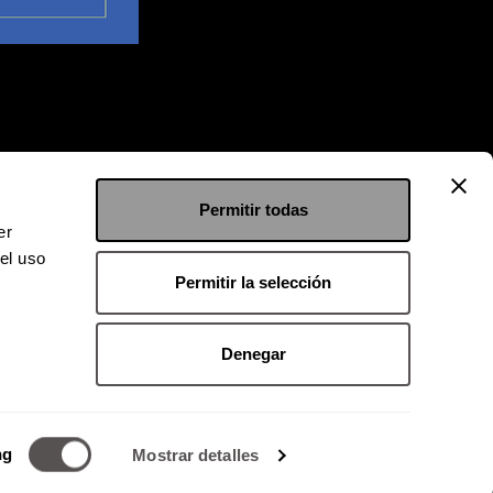
Permitir todas
er
el uso
Permitir la selección
Denegar
 9126 2222
kgroup.com.mx
ng
Mostrar detalles
o magnético.