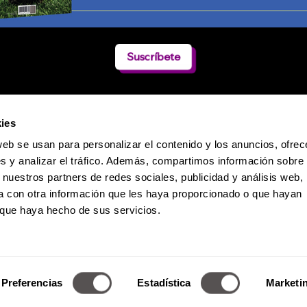
Suscríbete
ies
web se usan para personalizar el contenido y los anuncios, ofrec
s y analizar el tráfico. Además, compartimos información sobre 
 nuestros partners de redes sociales, publicidad y análisis web,
 con otra información que les haya proporcionado o que hayan
o que haya hecho de sus servicios.
Política de Privacidad
 Dumas 241 / Col. Polanco-Reforma / CP. 11550 / México D.F. / Teléfono:
Derechos Reservados de Media Marketing Knowledge Group www.mm
Preferencias
Estadística
Marketi
a reproducción total o parcial, incluyendo cualquier medio electrónico 