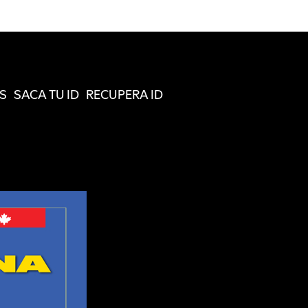
S
SACA TU ID
RECUPERA ID