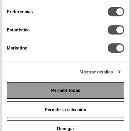
consentimiento
Preferencias
Pop star con el ego desfilando
Estadística
Uno se hace viejo y Aleks Syntek
sigue aquí sacando hit tras hit,
que hasta parece fácil. Hoy, bien
Marketing
instalado...
Mostrar detalles
SEGUIR LEYENDO
Permitir todas
Permitir la selección
Denegar