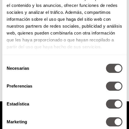
el contenido y los anuncios, ofrecer funciones de redes
Miércoles 20 de abril de 2016
sociales y analizar el tráfico. Además, compartimos
información sobre el uso que haga del sitio web con
nuestros partners de redes sociales, publicidad y análisis
Los 10 mandamientos del orden
web, quienes pueden combinarla con otra información
Lo que comes afecta como te
que les haya proporcionado o que hayan recopilado a
sientes bbmudo: Qué hacer si tu
mascota no acepta...
partir del uso que haya hecho de sus servicios.
Selección
SEGUIR LEYENDO
Necesarias
de
consentimiento
Preferencias
Estadística
Marketing