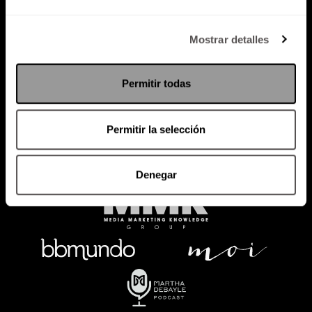
Política de Privacidad
Mostrar detalles
PODCAST
RADIO
MARTHA
EVENTOS
Permitir todas
PRODUCTOS
SACA TU ID
RECUPERA ID
Permitir la selección
Denegar