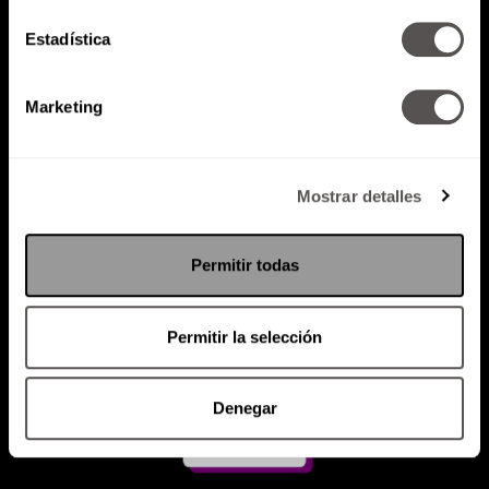
Estadística
Atención al cliente (suscripciones)
Política de Privacidad
Marketing
PODCAST
RADIO
MARTHA
EVENTOS
PRODUCTOS
SACA TU ID
RECUPERA ID
Mostrar detalles
Permitir todas
Permitir la selección
Denegar
Suscríbete