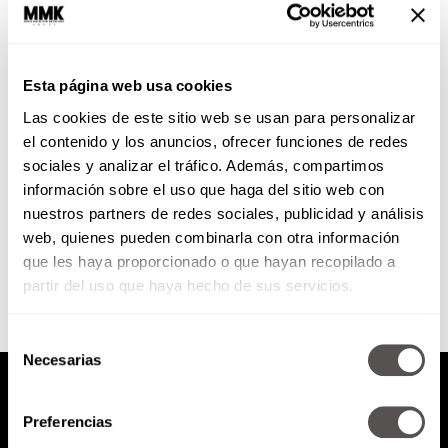
¿Por qué amamos el morbo?
Esta página web usa cookies
Les decimos cuál es el límite del
Las cookies de este sitio web se usan para personalizar
morbo, hasta dónde podría
considerarse normal y cuándo ya
el contenido y los anuncios, ofrecer funciones de redes
puede ser un problema.
sociales y analizar el tráfico. Además, compartimos
información sobre el uso que haga del sitio web con
nuestros partners de redes sociales, publicidad y análisis
SEGUIR LEYENDO
web, quienes pueden combinarla con otra información
que les haya proporcionado o que hayan recopilado a
partir del uso que haya hecho de sus servicios.
Selección
Necesarias
de
consentimiento
Preferencias