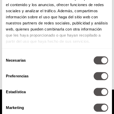
el contenido y los anuncios, ofrecer funciones de redes
¿Por qué es tan difícil moverse
sociales y analizar el tráfico. Además, compartimos
en la CDMX?
información sobre el uso que haga del sitio web con
nuestros partners de redes sociales, publicidad y análisis
Qué onda con la movilidad en la
web, quienes pueden combinarla con otra información
CDMX, por qué cada vez hay más
que les haya proporcionado o que hayan recopilado a
tráfico, falla más el transporte
público…
partir del uso que haya hecho de sus servicios.
Selección
SEGUIR LEYENDO
Necesarias
de
consentimiento
Preferencias
Estadística
Marketing