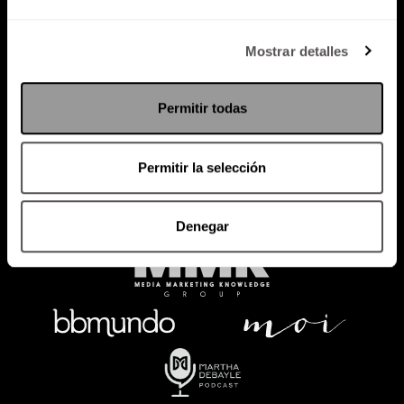
Política de Privacidad
Mostrar detalles
PODCAST
RADIO
MARTHA
EVENTOS
Permitir todas
PRODUCTOS
SACA TU ID
RECUPERA ID
Permitir la selección
Denegar