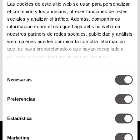
Las cookies de este sitio web se usan para personalizar
el contenido y los anuncios, ofrecer funciones de redes
sociales y analizar el tráfico. Además, compartimos
Lunes 22 de octubre de 2018
información sobre el uso que haga del sitio web con
nuestros partners de redes sociales, publicidad y análisis
web, quienes pueden combinarla con otra información
*Atrévete a Cambiar: Navegando
en el cambio *Las proyecciones
que les haya proporcionado o que hayan recopilado a
en la pareja *Mujeres quebrando
partir del uso que haya hecho de sus servicios.
el techo de cristal
Selección
Necesarias
de
SEGUIR LEYENDO
consentimiento
Preferencias
Estadística
Marketing