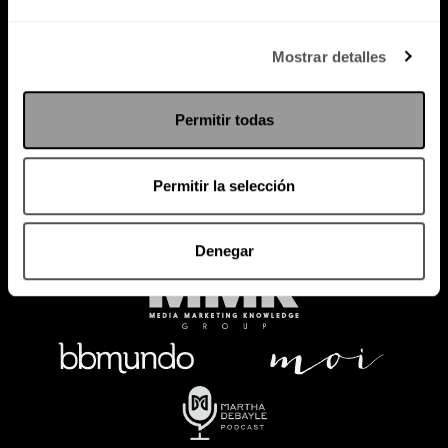
Política de Privacidad
Mostrar detalles
PODCAST
RADIO
MARTHA
EVENTOS
Permitir todas
PRODUCTOS
SACA TU ID
RECUPERA ID
Permitir la selección
Denegar