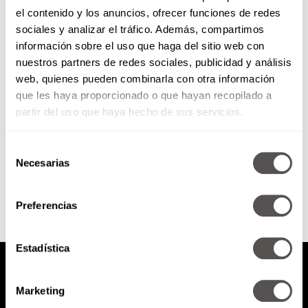
el contenido y los anuncios, ofrecer funciones de redes
Después de años de ausencia.
sociales y analizar el tráfico. Además, compartimos
¿Cómo volver a trabajar?
información sobre el uso que haga del sitio web con
nuestros partners de redes sociales, publicidad y análisis
Tips para regresar al mundo
web, quienes pueden combinarla con otra información
laboral con éxito.
que les haya proporcionado o que hayan recopilado a
partir del uso que haya hecho de sus servicios.
Selección
SEGUIR LEYENDO
Necesarias
de
consentimiento
Preferencias
Estadística
Marketing