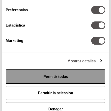
consentimiento
Preferencias
La música de diciembre, más
allá de los villancicos
Estadística
Les traje a Gerard Kleinburg para
que les explique la historia de los
villancicos y toda la música que
Marketing
escuchamos...
Mostrar detalles
SEGUIR LEYENDO
Permitir todas
Permitir la selección
Denegar