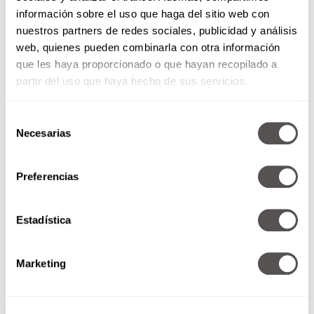
información sobre el uso que haga del sitio web con
nuestros partners de redes sociales, publicidad y análisis
web, quienes pueden combinarla con otra información
que les haya proporcionado o que hayan recopilado a
partir del uso que haya hecho de sus servicios.
Selección
Necesarias
de
consentimiento
Preferencias
Lunes 03 de noviembre de 2014
Estadística
Martha con World Vision en
Chiapas Tus días están contados:
7 señales de que te van a correr
Marketing
Los Amigos...