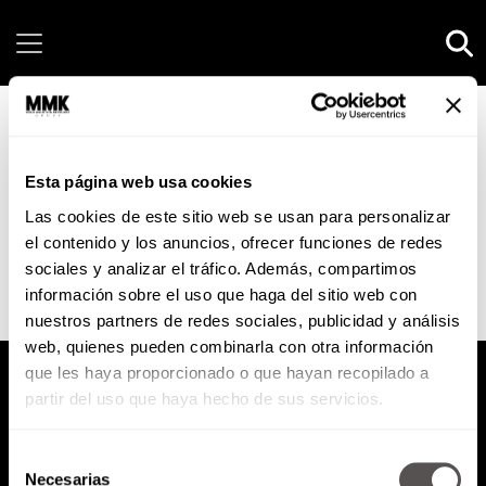
Friday, 07 August, 2026
No tomes como prioridad a
quien te toma como una
Esta página web usa cookies
opción
Las cookies de este sitio web se usan para personalizar
el contenido y los anuncios, ofrecer funciones de redes
sociales y analizar el tráfico. Además, compartimos
información sobre el uso que haga del sitio web con
No posts found.
nuestros partners de redes sociales, publicidad y análisis
web, quienes pueden combinarla con otra información
que les haya proporcionado o que hayan recopilado a
partir del uso que haya hecho de sus servicios.
Selección
Necesarias
de