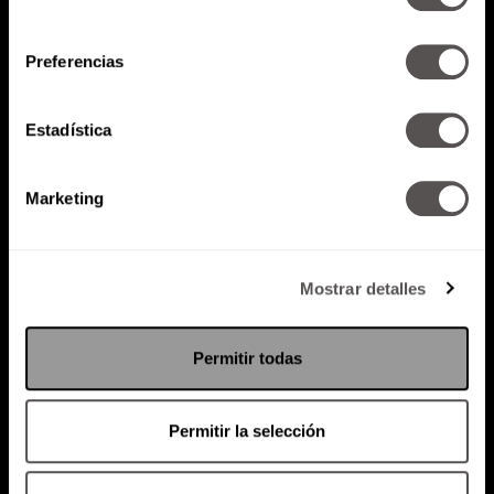
Política de Privacidad
consentimiento
PODCAST
RADIO
MARTHA
EVENTOS
Preferencias
PRODUCTOS
SACA TU ID
RECUPERA ID
Estadística
Marketing
Mostrar detalles
Permitir todas
Permitir la selección
Política de Privacidad