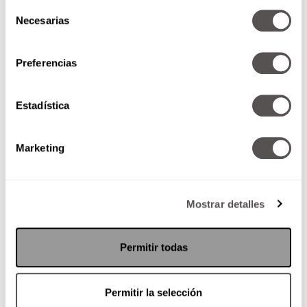
Selección
Necesarias
de
consentimiento
Preferencias
Estadística
Marketing
Verdadero o falso: el Internet
Mostrar detalles
¿Por qué esa necesidad de
compartir, creer noticias falsas en
Permitir todas
internet? ¿Cómo saber si lo que
estoy leyendo es cierto...
Permitir la selección