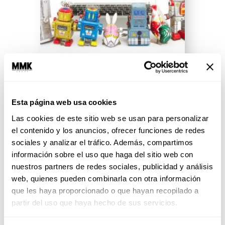
Corrupción Real vs Fake News
Esta página web usa cookies
¿Quién de ustedes ha compartido
Las cookies de este sitio web se usan para personalizar
información sin saber si es real o
de dónde viene? Les vamos a
el contenido y los anuncios, ofrecer funciones de redes
decir por...
sociales y analizar el tráfico. Además, compartimos
información sobre el uso que haga del sitio web con
nuestros partners de redes sociales, publicidad y análisis
SEGUIR LEYENDO
web, quienes pueden combinarla con otra información
que les haya proporcionado o que hayan recopilado a
partir del uso que haya hecho de sus servicios.