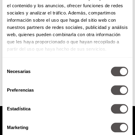
el contenido y los anuncios, ofrecer funciones de redes
El Factor Figueroa: Odio el
sociales y analizar el tráfico. Además, compartimos
detox
información sobre el uso que haga del sitio web con
nuestros partners de redes sociales, publicidad y análisis
¿Dónde quedaron esos tiempos
web, quienes pueden combinarla con otra información
más humanos en los que hacías
que les haya proporcionado o que hayan recopilado a
la dieta de los tres días de
Angélica María para...
partir del uso que haya hecho de sus servicios.
Selección
SEGUIR LEYENDO
Necesarias
de
consentimiento
Preferencias
Estadística
Marketing