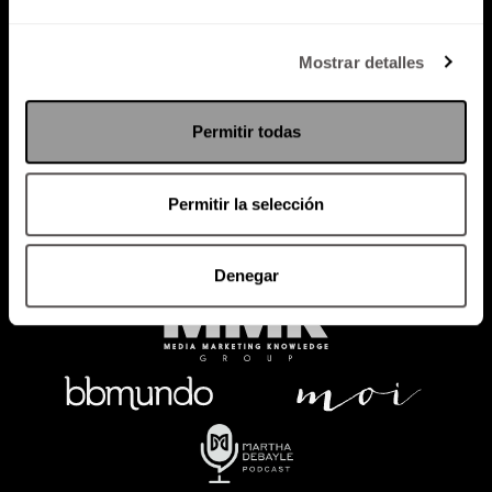
Política de Privacidad
Mostrar detalles
PODCAST
RADIO
MARTHA
EVENTOS
Permitir todas
PRODUCTOS
SACA TU ID
RECUPERA ID
Permitir la selección
Denegar