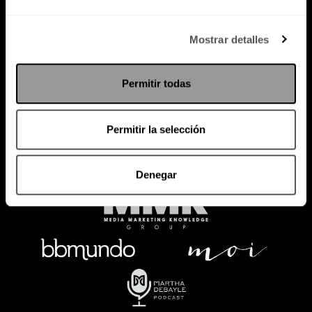
Política de Privacidad
Mostrar detalles
PODCAST
RADIO
MARTHA
EVENTOS
Permitir todas
PRODUCTOS
SACA TU ID
RECUPERA ID
Permitir la selección
Denegar