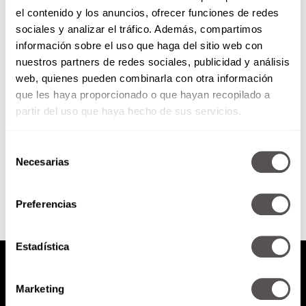
el contenido y los anuncios, ofrecer funciones de redes
Voceadores
sociales y analizar el tráfico. Además, compartimos
información sobre el uso que haga del sitio web con
nuestros partners de redes sociales, publicidad y análisis
¿Creen que Internet está
web, quienes pueden combinarla con otra información
tumbándoles la chamba? Hoy
que les haya proporcionado o que hayan recopilado a
vamos a hablar de eso y de todo
lo que no sabían...
partir del uso que haya hecho de sus servicios.
Selección
SEGUIR LEYENDO
Necesarias
de
consentimiento
Preferencias
Estadística
Marketing