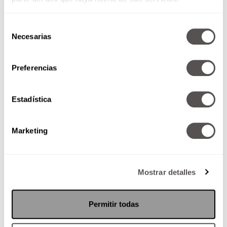
Selección
Necesarias
de
consentimiento
Preferencias
Jueves 12 de agosto
Estadística
*Ojeras y bolsa en los ojos.
*¿Qué onda con las ventosas y
por qué nos urgen? *Alexa
Marketing
Moreno, ejemplo de...
Mostrar detalles
SEGUIR LEYENDO
Permitir todas