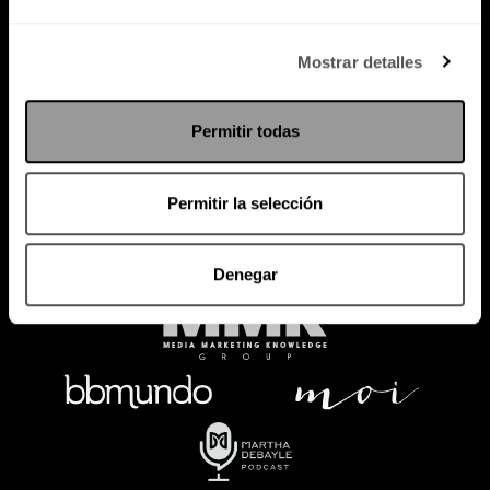
Política de Privacidad
Mostrar detalles
PODCAST
RADIO
MARTHA
EVENTOS
Permitir todas
PRODUCTOS
SACA TU ID
RECUPERA ID
Permitir la selección
Denegar