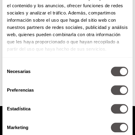
el contenido y los anuncios, ofrecer funciones de redes
La verdad detrás de los ojos
sociales y analizar el tráfico. Además, compartimos
azules
información sobre el uso que haga del sitio web con
nuestros partners de redes sociales, publicidad y análisis
¿Se han preguntado qué onda
web, quienes pueden combinarla con otra información
con la gente de ojos de color?
que les haya proporcionado o que hayan recopilado a
Hoy les explicamos la verdad
detrás de los...
partir del uso que haya hecho de sus servicios.
Selección
SEGUIR LEYENDO
Necesarias
de
consentimiento
Preferencias
Estadística
Marketing