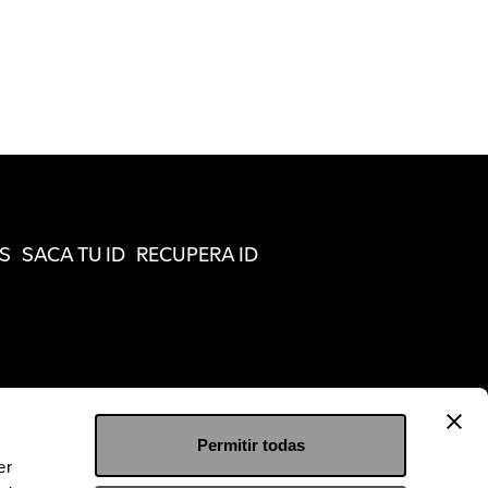
S
SACA TU ID
RECUPERA ID
Permitir todas
er