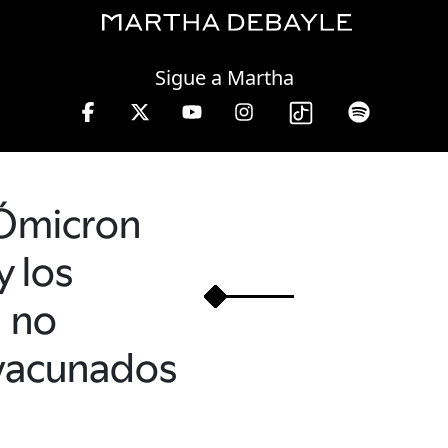
Thursday, 06 August, 2026
Sigue a Martha
a 13 hrs.
Ómicron
y los
no
vacunados