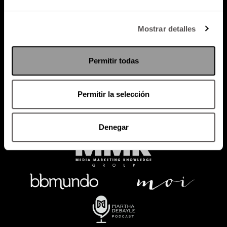
Política de Privacidad
Mostrar detalles
PODCAST
RADIO
MARTHA
EVENTOS
Permitir todas
PRODUCTOS
SACA TU ID
RECUPERA ID
Permitir la selección
Denegar