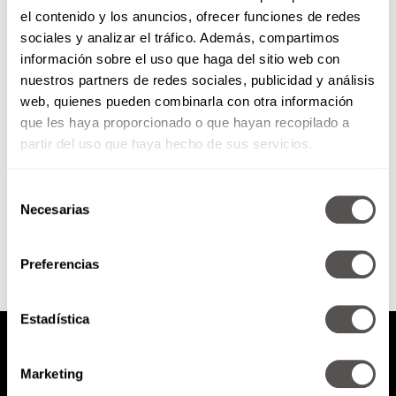
el contenido y los anuncios, ofrecer funciones de redes
¿Cómo ser freelance?
sociales y analizar el tráfico. Además, compartimos
información sobre el uso que haga del sitio web con
nuestros partners de redes sociales, publicidad y análisis
¿Qué onda con eso de que si soy
web, quienes pueden combinarla con otra información
freelance puedo andar en pijama
que les haya proporcionado o que hayan recopilado a
todo el día? Les vamos a dar...
partir del uso que haya hecho de sus servicios.
Selección
SEGUIR LEYENDO
Necesarias
de
consentimiento
Preferencias
Estadística
Marketing