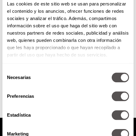
Las cookies de este sitio web se usan para personalizar
el contenido y los anuncios, ofrecer funciones de redes
sociales y analizar el tráfico. Además, compartimos
Grow México: Estudiantes más
información sobre el uso que haga del sitio web con
competitivos
nuestros partners de redes sociales, publicidad y análisis
web, quienes pueden combinarla con otra información
Les vamos a hablar del proyecto
educativo para jóvenes
que les haya proporcionado o que hayan recopilado a
mexicanos, que no busca
partir del uso que haya hecho de sus servicios.
enseñarles matemáticas, ni
historia, ni Geografía, sino...
Selección
Necesarias
de
SEGUIR LEYENDO
consentimiento
Preferencias
Estadística
Marketing