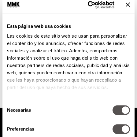
Tu baño: De horror a ¡qué amor!
Esta página web usa cookies
El baño es el lugar donde nos
Las cookies de este sitio web se usan para personalizar
purificamos, donde dejamos ir
las vibras negativas, la mugre, el
el contenido y los anuncios, ofrecer funciones de redes
día pesado en...
sociales y analizar el tráfico. Además, compartimos
información sobre el uso que haga del sitio web con
nuestros partners de redes sociales, publicidad y análisis
SEGUIR LEYENDO
web, quienes pueden combinarla con otra información
que les haya proporcionado o que hayan recopilado a
partir del uso que haya hecho de sus servicios.
Selección
Necesarias
de
consentimiento
Preferencias