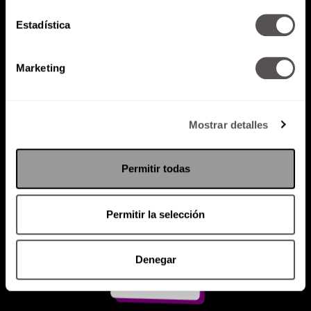
Estadística
Atención al cliente (suscripciones)
Política de Privacidad
Marketing
PODCAST
RADIO
MARTHA
EVENTOS
PRODUCTOS
SACA TU ID
RECUPERA ID
Mostrar detalles
Permitir todas
Permitir la selección
Denegar
Suscríbete