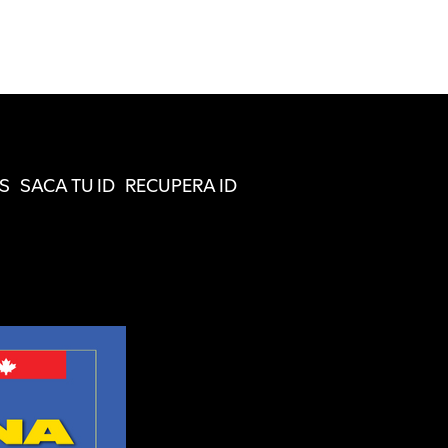
S
SACA TU ID
RECUPERA ID