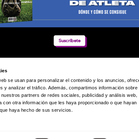
Suscríbete
ies
web se usan para personalizar el contenido y los anuncios, ofrec
s y analizar el tráfico. Además, compartimos información sobre 
 nuestros partners de redes sociales, publicidad y análisis web,
 con otra información que les haya proporcionado o que hayan
o que haya hecho de sus servicios.
Política de Privacidad
 Dumas 241 / Col. Polanco-Reforma / CP. 11550 / México D.F. / Teléfono: