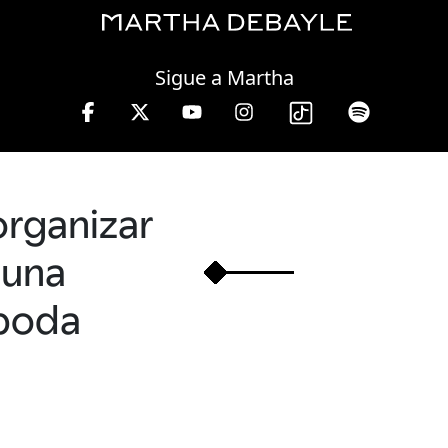
Wednesday, 05 August, 2026
Sigue a Martha
10 a 13 hrs.
organizar
una
boda