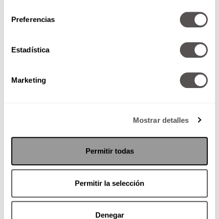
consentimiento
Preferencias
¡Vamos a organizar la cocina!
Estadística
Seguramente recuerdan que la
semana pasadas les dimos tips
para tener la cocina de sus
Marketing
sueños. ¿Ya empezaron?
Mostrar detalles
SEGUIR LEYENDO
Permitir todas
Permitir la selección
Denegar