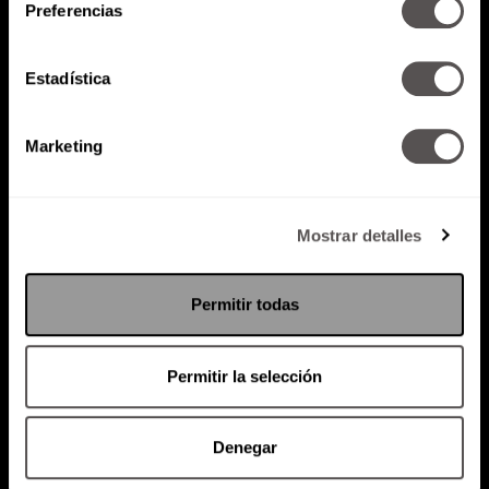
Preferencias
Estadística
Atención al cliente (suscripciones)
Marketing
Política de Privacidad
PODCAST
RADIO
MARTHA
EVENTOS
Mostrar detalles
PRODUCTOS
SACA TU ID
RECUPERA ID
Permitir todas
Permitir la selección
Denegar