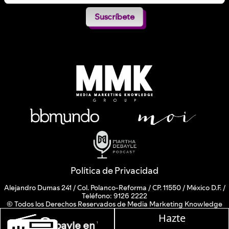
Suscríbete
Política de Privacidad
Alejandro Dumas 241 / Col. Polanco-Reforma / CP. 11550 / México D.F. /
Teléfono: 9126 2222
© Todos los Derechos Reservados de Media Marketing Knowledge
Group www.mmkgroup.com.mx
Hazte
Prohibida la reproducción total o parcial, incluyendo cualquier medio
Martha Debayle en W, lunes a viernes de 10 a 13 hr
electrónico o magnético.