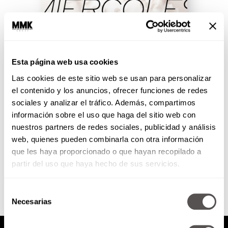
Miércoles 26 de mayo de 2021
Esta página web usa cookies
Las cookies de este sitio web se usan para personalizar
*bbmundo: Tipos de apego y
el contenido y los anuncios, ofrecer funciones de redes
cómo influyen en la autoestima
sociales y analizar el tráfico. Además, compartimos
tus hijos *Ana Bolena: la reina
información sobre el uso que haga del sitio web con
decapitada *Orientación
nuestros partners de redes sociales, publicidad y análisis
vocacional vs...
web, quienes pueden combinarla con otra información
que les haya proporcionado o que hayan recopilado a
SEGUIR LEYENDO
partir del uso que haya hecho de sus servicios.
Selección
Necesarias
de
consentimiento