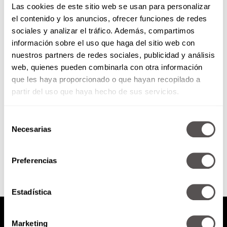
Las cookies de este sitio web se usan para personalizar
el contenido y los anuncios, ofrecer funciones de redes
sociales y analizar el tráfico. Además, compartimos
Martes de Siempre en
información sobre el uso que haga del sitio web con
Domingo: Oscar D’ León
nuestros partners de redes sociales, publicidad y análisis
web, quienes pueden combinarla con otra información
¡Nos vamos carcajear, vamos a
cantar y vamos a bailar!
que les haya proporcionado o que hayan recopilado a
partir del uso que haya hecho de sus servicios.
Selección
Necesarias
de
SEGUIR LEYENDO
consentimiento
Preferencias
Estadística
Marketing