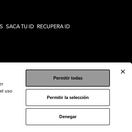
S
SACA TU ID
RECUPERA ID
Permitir todas
er
el uso
Permitir la selección
Denegar