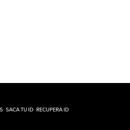
S
SACA TU ID
RECUPERA ID