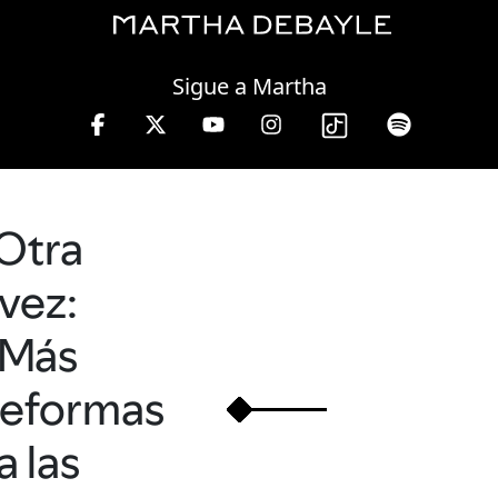
Friday, 07 August, 2026
Sigue a Martha
 lunes a viernes de 10 a 13 hrs.
Otra
vez:
Más
reformas
a las