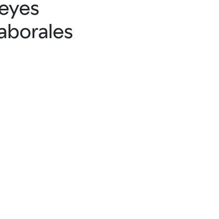
leyes
laborales