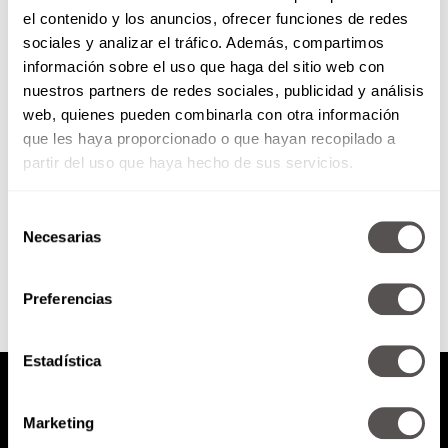
el contenido y los anuncios, ofrecer funciones de redes
#Blooders cambiando la
sociales y analizar el tráfico. Además, compartimos
manera de donar sangre
información sobre el uso que haga del sitio web con
nuestros partners de redes sociales, publicidad y análisis
Les decimos todo sobre
web, quienes pueden combinarla con otra información
Blooders, la app para recibir y
que les haya proporcionado o que hayan recopilado a
donar sangre en México.
partir del uso que haya hecho de sus servicios.
Selección
SEGUIR LEYENDO
Necesarias
de
consentimiento
Preferencias
Estadística
Marketing