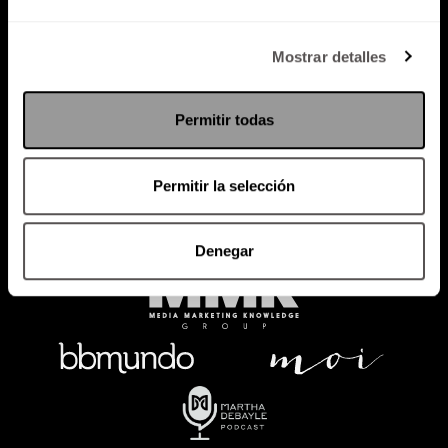
Política de Privacidad
Mostrar detalles
PODCAST
RADIO
MARTHA
EVENTOS
Permitir todas
PRODUCTOS
SACA TU ID
RECUPERA ID
Permitir la selección
Denegar