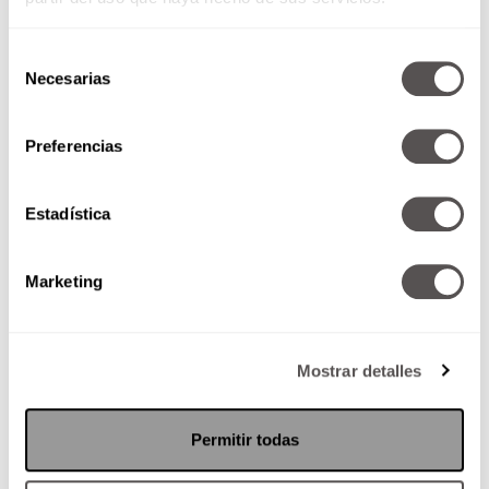
Selección
Necesarias
de
consentimiento
Preferencias
Lo mejor de… Día mundial de la
felicidad
Estadística
Hoy es el día mundial de la
felicidad y Enrique Tamés nos
dice todo sobre el tema.
Marketing
Mostrar detalles
SEGUIR LEYENDO
Permitir todas