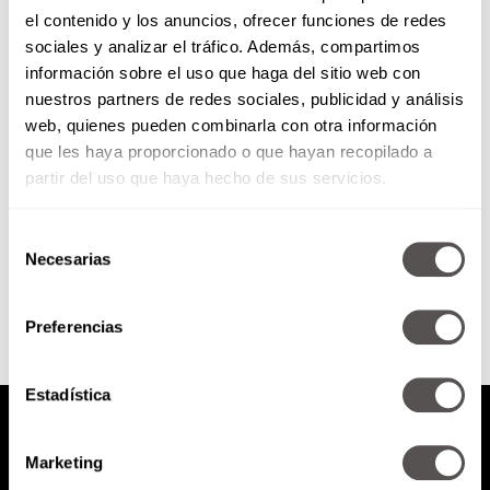
el contenido y los anuncios, ofrecer funciones de redes
La homofobia en pleno 2019
sociales y analizar el tráfico. Además, compartimos
información sobre el uso que haga del sitio web con
nuestros partners de redes sociales, publicidad y análisis
Qué onda con la homofobia en
web, quienes pueden combinarla con otra información
pleno 2019, por qué México sigue
que les haya proporcionado o que hayan recopilado a
siendo el segundo país más
homofóbico en AL.
partir del uso que haya hecho de sus servicios.
Selección
SEGUIR LEYENDO
Necesarias
de
consentimiento
Preferencias
Estadística
Marketing