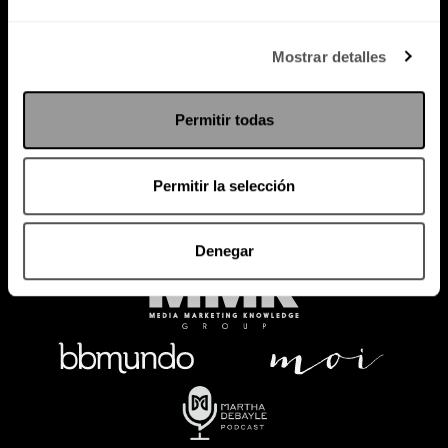
Política de Privacidad
Mostrar detalles
PODCAST
RADIO
MARTHA
EVENTOS
Permitir todas
PRODUCTOS
SACA TU ID
RECUPERA ID
Permitir la selección
Denegar