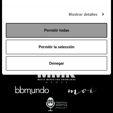
Política de Privacidad
Mostrar detalles
PODCAST
RADIO
MARTHA
EVENTOS
Permitir todas
PRODUCTOS
SACA TU ID
RECUPERA ID
Permitir la selección
Denegar