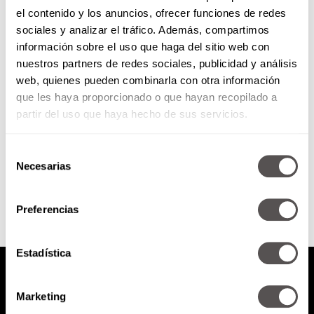
el contenido y los anuncios, ofrecer funciones de redes
5 animales que jamás
sociales y analizar el tráfico. Además, compartimos
volveremos a ver y cómo nos
información sobre el uso que haga del sitio web con
afecta su extinción
nuestros partners de redes sociales, publicidad y análisis
Les decimos cuáles son las 5
web, quienes pueden combinarla con otra información
especies que jamás volveremos a
que les haya proporcionado o que hayan recopilado a
ver, cuáles están A PUNTO de
extinguirse y cómo...
partir del uso que haya hecho de sus servicios.
Selección
SEGUIR LEYENDO
Necesarias
de
consentimiento
Preferencias
Estadística
Marketing