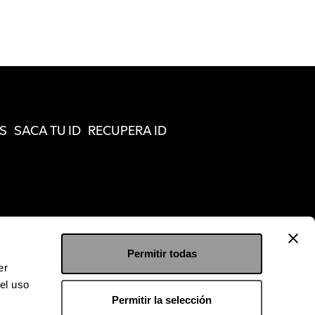
S
SACA TU ID
RECUPERA ID
Permitir todas
er
el uso
Permitir la selección